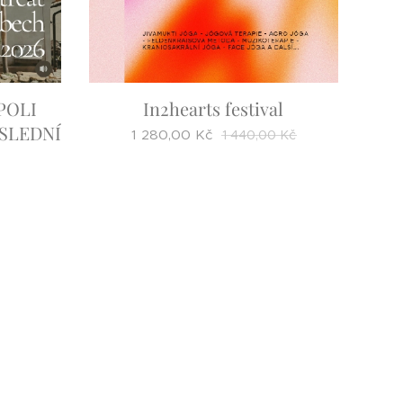
POLI
In2hearts festival
OSLEDNÍ
1 280,00
Kč
1 440,00
Kč