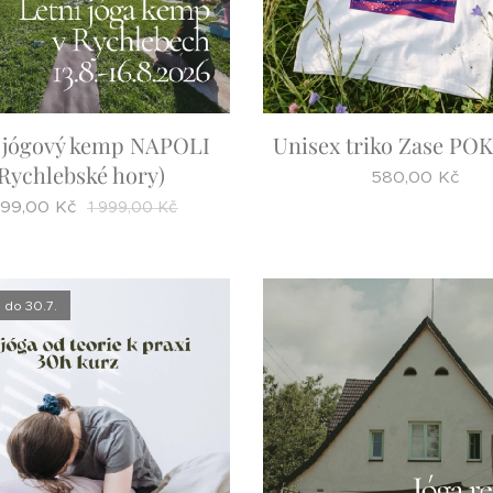
 jógový kemp NAPOLI
Unisex triko Zase PO
Rychlebské hory)
580,00
Kč
799,00
Kč
1 999,00
Kč
d do 30.7.