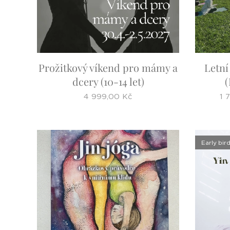
Prožitkový víkend pro mámy a
Letní
dcery (10-14 let)
(
4 999,00
Kč
1 
Early bir