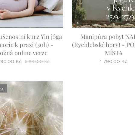
šenostní kurz Yin jóga
Manipúra pobyt NA
eorie k praxi (30h) -
(Rychlebské hory) - P
ožná online verze
MÍSTA
590,00
Kč
1 790,00
Kč
6 190,00
Kč
rz