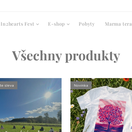
In2hearts Fest
E-shop
Pobyty
Marma tera
Všechny produkty
te sleva
Novinka