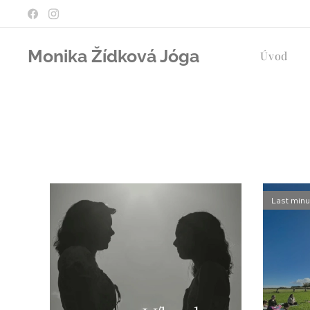
Monika Žídková Jóga
Úvod
Last minu