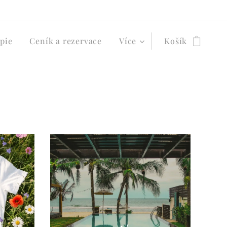
pie
Ceník a rezervace
Více
Košík