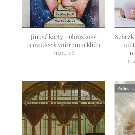
Jinové karty - obrázkový
Sebezku
průvodce k vnitřnímu klidu
od t
m
711,00
Kč
5 
Online ku