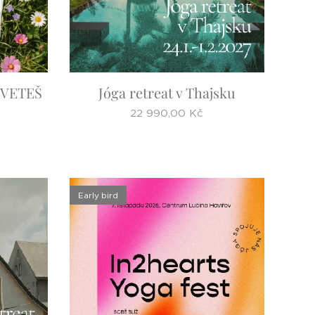
KVETEŠ
Jóga retreat v Thajsku
22 990,00
Kč
Early bird