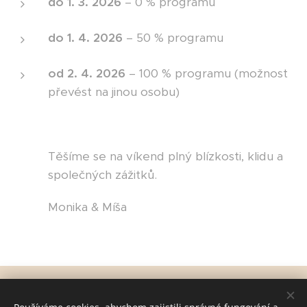
do 1. 3. 2026
– 0 % programu
do 1. 4. 2026
– 50 % programu
od 2. 4. 2026
– 100 % programu (možnost
převést na jinou osobu)
Těšíme se na víkend plný blízkosti, klidu a
společných zážitků.
Monika & Míša
© 2025 Všechna práva vyhrazena