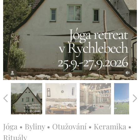
Jóga • Byliny • Otužování • Keramika •
Rituály