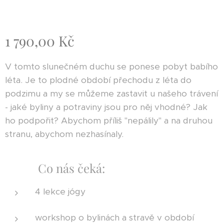
1 790,00
Kč
V tomto slunečném duchu se ponese pobyt babího
léta. Je to plodné období přechodu z léta do
podzimu a my se můžeme zastavit u našeho trávení
- jaké byliny a potraviny jsou pro něj vhodné? Jak
ho podpořit? Abychom příliš "nepálily" a na druhou
stranu, abychom nezhasínaly.
Co nás čeká:
4 lekce jógy
workshop o bylinách a stravě v období