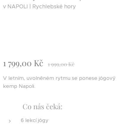
v NAPOLI | Rychlebské hory
1 799,00
Kč
1 999,00
Kč
V letním, uvolněném rytmu se ponese jógový
kemp Napoli.
Co nás čeká:
6 lekcí jógy