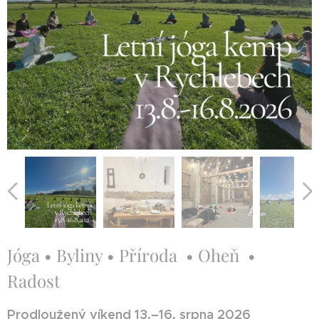
Jóga • Byliny • Příroda • Oheň •
Radost
Prodloužený víkend 13.–16. srpna 2026